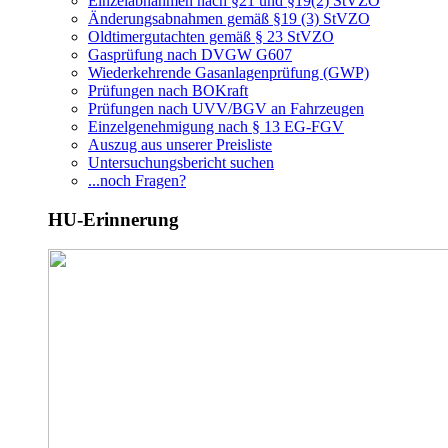
Einzelabnahmen nach §21 und §19(2) StVZO
Änderungsabnahmen gemäß §19 (3) StVZO
Oldtimergutachten gemäß § 23 StVZO
Gasprüfung nach DVGW G607
Wiederkehrende Gasanlagenprüfung (GWP)
Prüfungen nach BOKraft
Prüfungen nach UVV/BGV an Fahrzeugen
Einzelgenehmigung nach § 13 EG-FGV
Auszug aus unserer Preisliste
Untersuchungsbericht suchen
...noch Fragen?
HU-Erinnerung