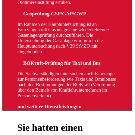
Oldtimereinstufung erfüllen.
Gasprüfung GSP/GAP/GWP
Im Rahmen der Hauptuntersuchung ist an
Fahrzeugen mit Gasanlage eine wiederkehrende
Gasanlagenprüfung durchzuführen. Die
Untersuchung der Gasanlage wird nun in die
Hauptuntersuchung nach § 29 StVZO mit
eingebunden.
BOKraft-Prüfung für Taxi und Bus
Die Sachverständigen untersuchen auch Fahrzeuge
zur Personenbeförderung wie Taxis und Omnibusse
nach den Bestimmungen der BOKraft (Verordnung
über den Betrieb von Kraftfahrunternehmen im
Personenverkehr).
und weitere Dienstleistungen
Sie hatten einen